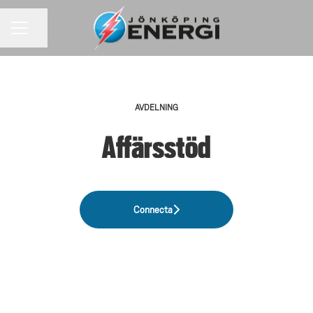
KARRIÄRMENY
Dela sidan
AVDELNING
Affärsstöd
Connecta