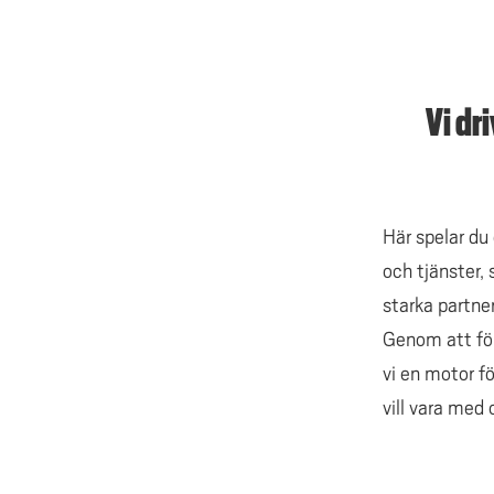
Vi dr
Här spelar du
och tjänster,
starka partn
Genom att för
vi en motor f
vill vara med 