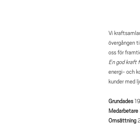
Vi kraftsamla
övergången til
oss för framt
En god kraft 
energi- och k
kunder med lju
Grundades
1
Medarbetare
Omsättning
2