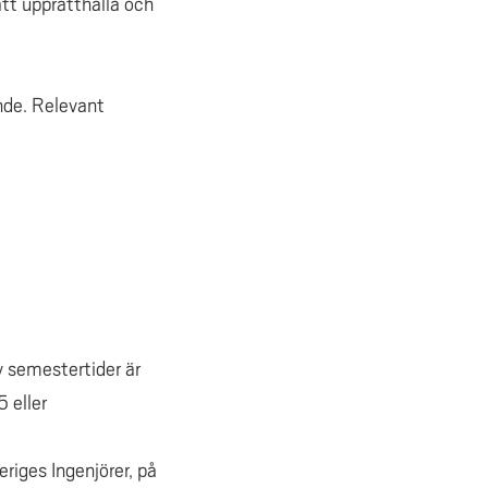
att upprätthålla och
nde. Relevant
 semestertider är
 eller
riges Ingenjörer, på