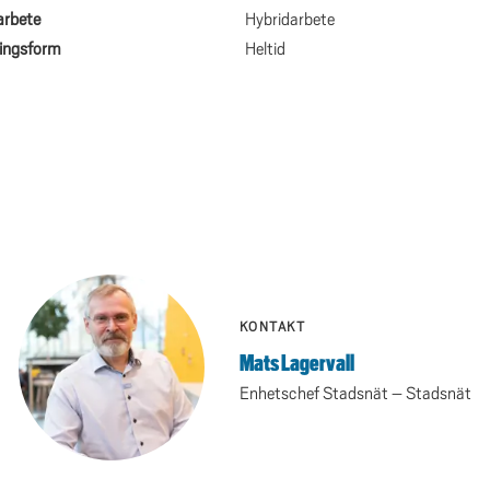
arbete
Hybridarbete
ningsform
Heltid
KONTAKT
Mats Lagervall
Enhetschef Stadsnät – Stadsnät