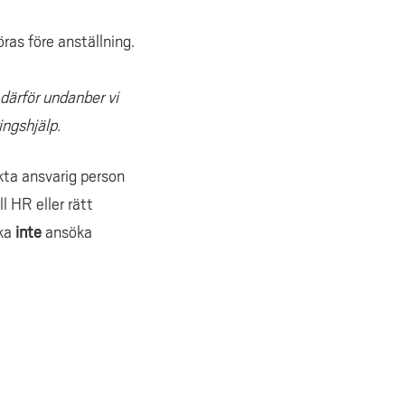
as före anställning.
 därför undanber vi
ngshjälp.
kta ansvarig person
l HR eller rätt
ska
inte
ansöka