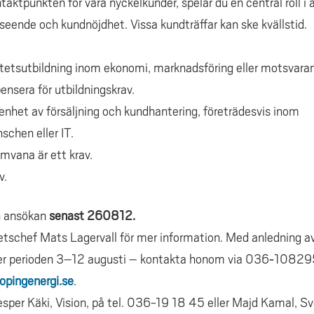
aktpunkten för våra nyckelkunder, spelar du en central roll i 
seende och kundnöjdhet. Vissa kundträffar kan ske kvällstid.
itetsutbildning inom ekonomi, marknadsföring eller motsvara
nsera för utbildningskrav.
renhet av försäljning och kundhantering, företrädesvis inom
chen eller IT.
mvana är ett krav.
v.
 ansökan
senast 260812.
tschef Mats Lagervall för mer information. Med anledning av
der perioden 3–12 augusti – kontakta honom via 036‑108295
opingenergi.se
.
Jesper Käki, Vision, på tel. 036-19 18 45 eller Majd Kamal, Sve