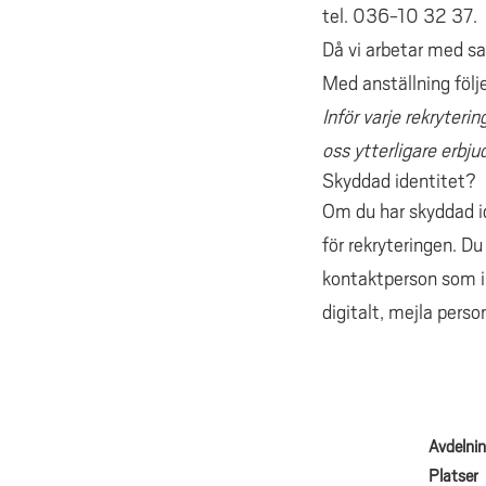
tel. 036-10 32 37.
Då vi arbetar med s
Med anställning följe
Inför varje rekryteri
oss ytterligare erb
Skyddad identitet?
Om du har skyddad id
för rekryteringen. D
kontaktperson som i 
digitalt, mejla perso
Avdelni
Platser