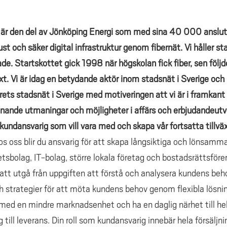
är den del av Jönköping Energi som med sina 40 000 anslut
och säker digital infrastruktur genom fibernät. Vi håller s
de. Startskottet gick 1998 när högskolan fick fiber, sen följde
xt. Vi är idag en betydande aktör inom stadsnät i Sverige och l
 årets stadsnät i Sverige med motiveringen att vi är i framkant
ännande utmaningar och möjligheter i affärs och erbjudandeutve
kundansvarig
som vill vara med och skapa vår fortsatta tillvä
s oss blir du ansvarig för att skapa långsiktiga och lönsamm
tsbolag, IT-bolag, större lokala företag och bostadsrättsföre
tt utgå från uppgiften att förstå och analysera kundens beho
h strategier för att möta kundens behov genom flexibla lösni
med en mindre marknadsenhet och ha en daglig närhet till hel
 till leverans. Din roll som kundansvarig innebär hela försäljn