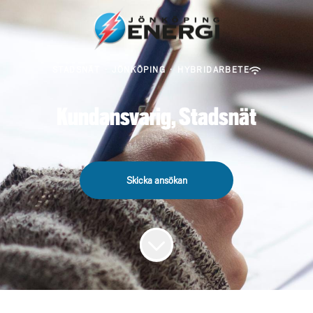
STADSNÄT
·
JÖNKÖPING
·
HYBRIDARBETE
Kundansvarig, Stadsnät
Skicka ansökan