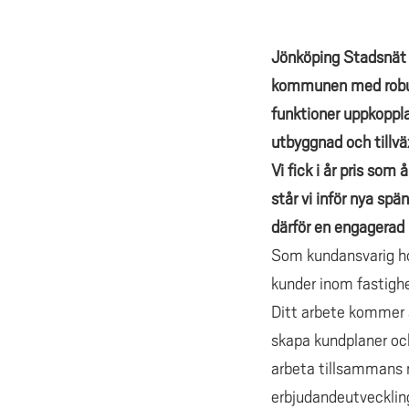
Jönköping Stadsnät 
kommunen med robust 
funktioner uppkoppla
utbyggnad och tillvä
Vi fick i år pris som
står vi inför nya sp
därför en engagerad
Som
kundansvarig
ho
kunder inom fastighe
Ditt arbete kommer a
skapa kundplaner oc
arbeta tillsammans 
erbjudandeutveckling