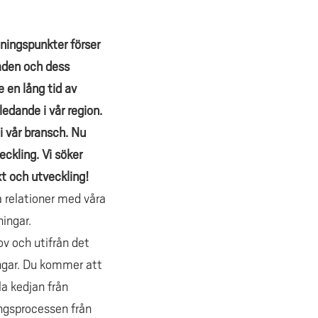
ningspunkter förser
taden och dess
 en lång tid av
edande i vår region.
 i vår bransch.
Nu
ckling. Vi söker
xt och utveckling!
a relationer med våra
ningar.
v och utifrån det
ngar. Du kommer att
a kedjan från
ingsprocessen från