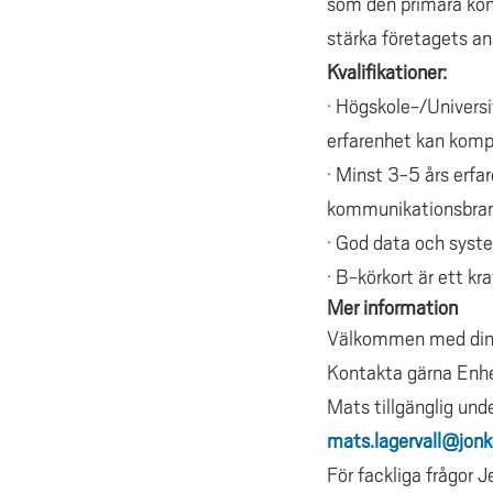
som den primära kont
stärka företagets an
Kvalifikationer:
· Högskole-/Univers
erfarenhet kan kompe
· Minst 3-5 års erfa
kommunikationsbrans
· God data och syste
· B-körkort är ett kra
Mer information
Välkommen med din
Kontakta gärna Enhe
Mats tillgänglig un
mats.lagervall@jonk
För fackliga frågor 