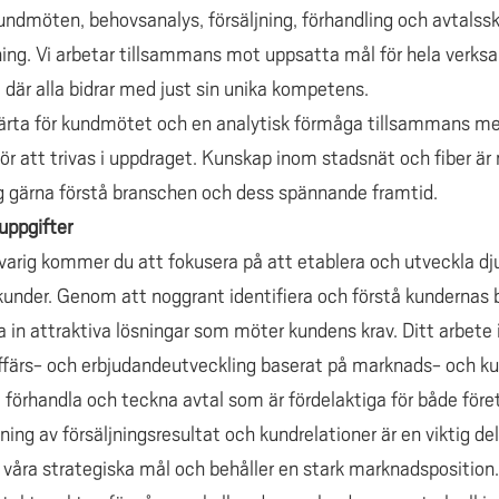
ndmöten, behovsanalys, försäljning, förhandling och avtalsskri
ning. Vi arbetar tillsammans mot uppsatta mål för hela verk
där alla bidrar med just sin unika kompetens.
järta för kundmötet och en analytisk förmåga tillsammans m
 att trivas i uppdraget. Kunskap inom stadsnät och fiber är
 dig gärna förstå branschen och dess spännande framtid.
uppgifter
svarig kommer du att fokusera på att etablera och utveckla 
 kunder. Genom att noggrant identifiera och förstå kunderna
a in attraktiva lösningar som möter kundens krav. Ditt arbete 
affärs- och erbjudandeutveckling baserat på marknads- och ku
t förhandla och teckna avtal som är fördelaktiga för både för
ng av försäljningsresultat och kundrelationer är en viktig del
år våra strategiska mål och behåller en stark marknadspositio