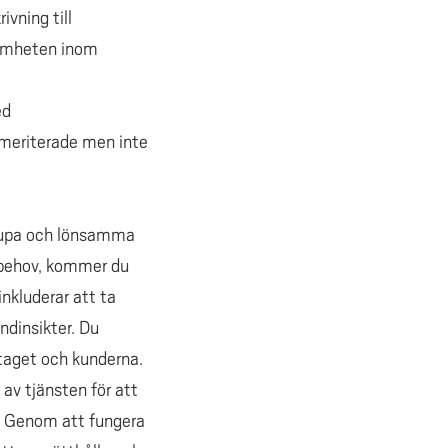
vning till
samheten inom
ed
 meriterade men inte
djupa och lönsamma
s behov, kommer du
inkluderar att ta
ndinsikter. Du
etaget och kunderna.
 av tjänsten för att
n. Genom att fungera