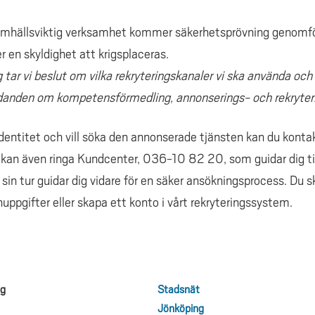
amhällsviktig verksamhet kommer säkerhetsprövning genomför
r en skyldighet att krigsplaceras.
ng tar vi beslut om vilka rekryteringskanaler vi ska använda och
judanden om kompetensförmedling, annonserings- och rekryteri
entitet och vill söka den annonserade tjänsten kan du konta
u kan även ringa Kundcenter, 036-10 82 20, som guidar dig til
sin tur guidar dig vidare för en säker ansökningsprocess. Du 
nuppgifter eller skapa ett konto i vårt rekryteringssystem.
ng
Stadsnät
Jönköping